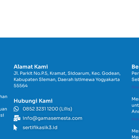
Alamat Kami
Be
Jl. Parkit No.P.5, Kramat, Sidoarum, Kec. Godean,
Per
Kabupaten Sleman, Daerah Istimewa Yogyakarta
Seb
55564
Rea
ihan
Men
Hubungi Kami
unt
0852 3231 1200 (Lilis)
juan
An
si
info@gamasemesta.com
Rea
sertifikasik3.id
Men
Men