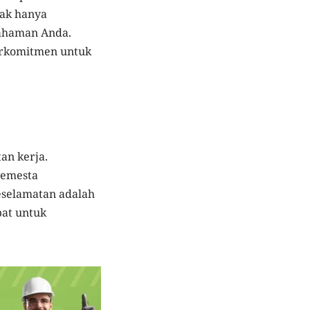
dak hanya
mahaman Anda.
berkomitmen untuk
an kerja.
Semesta
Keselamatan adalah
pat untuk