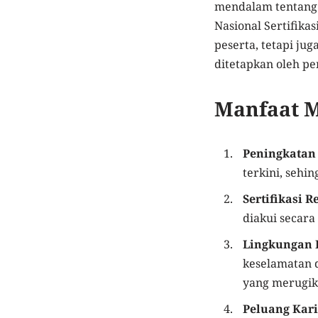
mendalam tentang k
Nasional Sertifika
peserta, tetapi j
ditetapkan oleh p
Manfaat M
Peningkatan
terkini, sehi
Sertifikasi R
diakui secara
Lingkungan 
keselamatan 
yang merugik
Peluang Kari