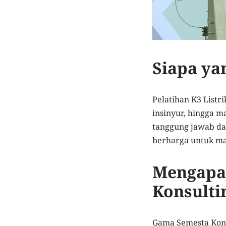
Siapa ya
Pelatihan K3 Listri
insinyur, hingga m
tanggung jawab dal
berharga untuk ma
Mengapa
Konsulti
Gama Semesta Kons