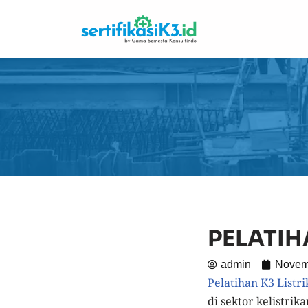
Skip
to
content
PELATIH
admin
Novem
Pelatihan K3 Listr
di sektor kelistri