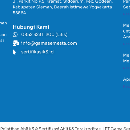
Jl. Parkit No.P.5, Kramat, Sidoarum, Kec. Godean,
Per
Kabupaten Sleman, Daerah Istimewa Yogyakarta
Seb
55564
Rea
ihan
Men
Hubungi Kami
unt
0852 3231 1200 (Lilis)
juan
An
si
info@gamasemesta.com
Rea
sertifikasik3.id
Men
Men
Rea
Apa
Rea
elatihan Ahli K3 & Sertifikasi Ahli K3 Terakreditasi | PT Gama 