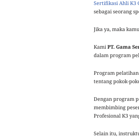
Sertifikasi Ahli K
sebagai seorang sp
Jika ya, maka kam
Kami
PT. Gama Se
dalam program pela
Program pelatihan
tentang pokok-pok
Dengan program pe
membimbing peser
Profesional K3 ya
Selain itu, instru