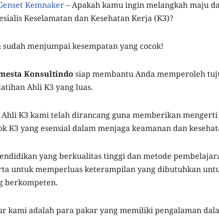
3 Genset Kemnaker
– Apakah kamu ingin melangkah maju da
esialis Keselamatan dan Kesehatan Kerja (K3)?
u sudah menjumpai kesempatan yang cocok!
mesta Konsultindo
siap membantu Anda memperoleh tuju
tihan Ahli K3 yang luas.
 Ahli K3 kami telah dirancang guna memberikan mengert
ok K3 yang esensial dalam menjaga keamanan dan kesehata
ndidikan yang berkualitas tinggi dan metode pembelajar
ta untuk memperluas keterampilan yang dibutuhkan untu
ng berkompeten.
ktur kami adalah para pakar yang memiliki pengalaman dala