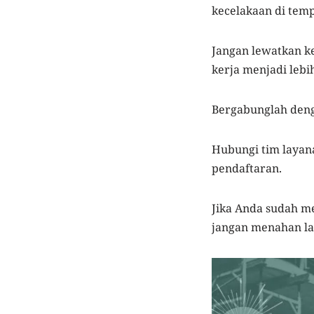
kecelakaan di temp
Jangan lewatkan 
kerja menjadi leb
Bergabunglah denga
Hubungi tim layan
pendaftaran.
Jika Anda sudah m
jangan menahan lag