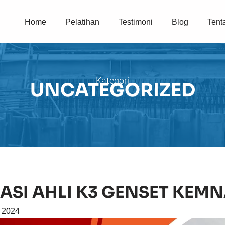
Home
Pelatihan
Testimoni
Blog
Tent
Kategori
UNCATEGORIZED
KASI AHLI K3 GENSET KEM
 2024