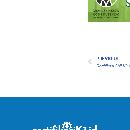
PREVIOUS
Sertifikasi Ahli K