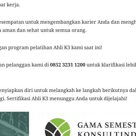
at kerja.
kesempatan untuk mengembangkan karier Anda dan mengh
ih aman dan sehat untuk semua orang.
n program pelatihan Ahli K3 kami saat ini!
an pelanggan kami di
0852 3231 1200
untuk klarifikasi lebi
enyiapkan diri untuk melangkah ke langkah berikutnya da
i. Sertifikasi Ahli K3 menunggu Anda untuk dijelajahi!