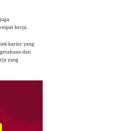
juga
empat kerja.
pek karier yang
ngetahuan dan
rja yang