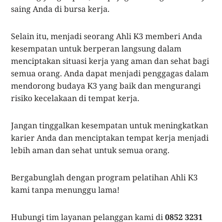
saing Anda di bursa kerja.
Selain itu, menjadi seorang Ahli K3 memberi Anda
kesempatan untuk berperan langsung dalam
menciptakan situasi kerja yang aman dan sehat bagi
semua orang. Anda dapat menjadi penggagas dalam
mendorong budaya K3 yang baik dan mengurangi
risiko kecelakaan di tempat kerja.
Jangan tinggalkan kesempatan untuk meningkatkan
karier Anda dan menciptakan tempat kerja menjadi
lebih aman dan sehat untuk semua orang.
Bergabunglah dengan program pelatihan Ahli K3
kami tanpa menunggu lama!
Hubungi tim layanan pelanggan kami di
0852 3231