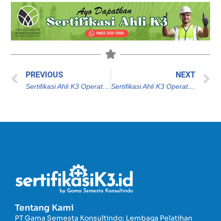
PREVIOUS
NEXT
Sertifikasi Ahli K3 Operator Genset BNSP
Sertifikasi Ahli K3 Operator Genset Online
Tentang Kami
PT Gama Semesta Konsultindo: Lembaga Pelatihan