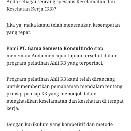
Anda sebagai seorang spesialis Keselamatan dan
Kesehatan Kerja (K3)?
Jika ya, maka kamu telah menemukan kesempatan
yang tepat!
Kami
PT. Gama Semesta Konsultindo
siap
menemani Anda mencapai tujuan tersebut dalam
program pelatihan Ahli K3 yang terperinci.
Program pelatihan Ahli K3 kami telah dirancang
untuk memberikan pemahaman mendalam tentang
prinsip-prinsip K3 yang menonjol dalam
menghasilkan keselamatan dan kesehatan di tempat
kerja.
Dengan kurikulum yang kompetitif dan metode