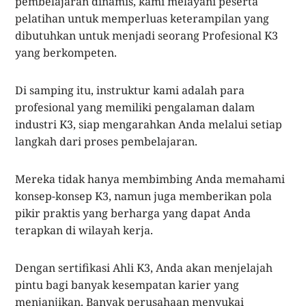
pembelajaran dinamis, kami melayani peserta
pelatihan untuk memperluas keterampilan yang
dibutuhkan untuk menjadi seorang Profesional K3
yang berkompeten.
Di samping itu, instruktur kami adalah para
profesional yang memiliki pengalaman dalam
industri K3, siap mengarahkan Anda melalui setiap
langkah dari proses pembelajaran.
Mereka tidak hanya membimbing Anda memahami
konsep-konsep K3, namun juga memberikan pola
pikir praktis yang berharga yang dapat Anda
terapkan di wilayah kerja.
Dengan sertifikasi Ahli K3, Anda akan menjelajah
pintu bagi banyak kesempatan karier yang
menjanjikan. Banyak perusahaan menyukai