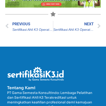
PREVIOUS
NEXT
Sertifikasi Ahli K3 Operator Genset Online
Sertifikasi Ahli K3 Operator Genset Disnaker
Tentang Kami
PT Gama Semesta Konsultindo: Lembaga Pelatihan
dan Sertifikasi Ahli K3 Terakreditasi untuk
meningkatkan keahlian profesional demi kemajuan