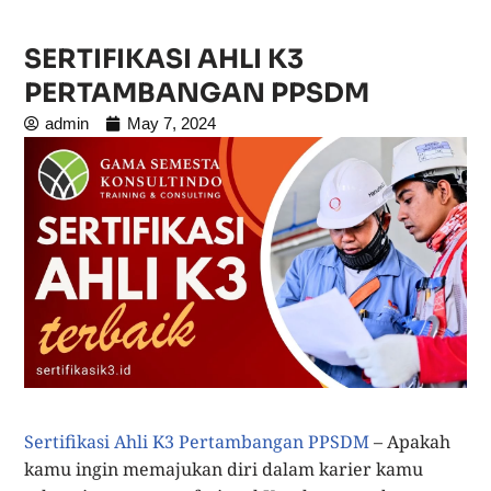
SERTIFIKASI AHLI K3
PERTAMBANGAN PPSDM
admin
May 7, 2024
Sertifikasi Ahli K3 Pertambangan PPSDM
– Apakah
kamu ingin memajukan diri dalam karier kamu