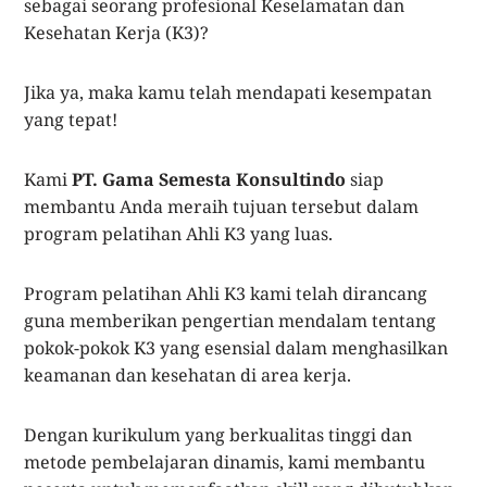
sebagai seorang profesional Keselamatan dan
Kesehatan Kerja (K3)?
Jika ya, maka kamu telah mendapati kesempatan
yang tepat!
Kami
PT. Gama Semesta Konsultindo
siap
membantu Anda meraih tujuan tersebut dalam
program pelatihan Ahli K3 yang luas.
Program pelatihan Ahli K3 kami telah dirancang
guna memberikan pengertian mendalam tentang
pokok-pokok K3 yang esensial dalam menghasilkan
keamanan dan kesehatan di area kerja.
Dengan kurikulum yang berkualitas tinggi dan
metode pembelajaran dinamis, kami membantu