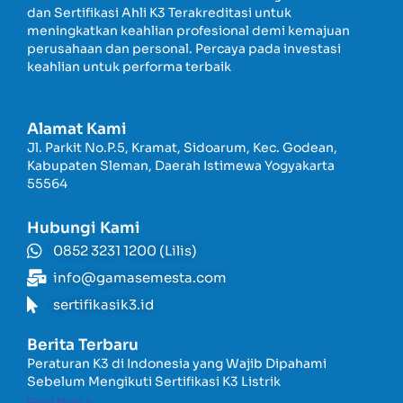
dan Sertifikasi Ahli K3 Terakreditasi untuk
meningkatkan keahlian profesional demi kemajuan
perusahaan dan personal. Percaya pada investasi
keahlian untuk performa terbaik
Alamat Kami
Jl. Parkit No.P.5, Kramat, Sidoarum, Kec. Godean,
Kabupaten Sleman, Daerah Istimewa Yogyakarta
55564
Hubungi Kami
0852 3231 1200 (Lilis)
info@gamasemesta.com
sertifikasik3.id
Berita Terbaru
Peraturan K3 di Indonesia yang Wajib Dipahami
Sebelum Mengikuti Sertifikasi K3 Listrik
Read More »