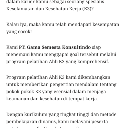
dalam karier kamu sebagai seorang spesialis
Keselamatan dan Kesehatan Kerja (K3)?
Kalau iya, maka kamu telah mendapati kesempatan
yang cocok!
Kami
PT. Gama Semesta Konsultindo
siap
menemani kamu menggapai goal tersebut melalui
program pelatihan Ahli K3 yang komprehensif.
Program pelatihan Ahli K3 kami dikembangkan
untuk memberikan pengertian mendalam tentang
pokok-pokok K3 yang esensial dalam menjaga
keamanan dan kesehatan di tempat kerja.
Dengan kurikulum yang tingkat tinggi dan metode
pembelajaran dinamis, kami melayani peserta