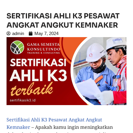
SERTIFIKASI AHLI K3 PESAWAT
ANGKAT ANGKUT KEMNAKER
admin
May 7, 2024
Sertifikasi Ahli K3 Pesawat Angkat Angkut
Kemnaker
– Apakah kamu ingin meningkatkan