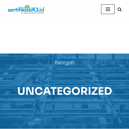
Skip
to
content
Kategori
UNCATEGORIZED