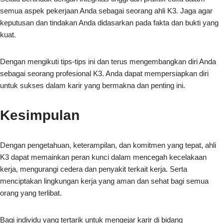
semua aspek pekerjaan Anda sebagai seorang ahli K3. Jaga agar
keputusan dan tindakan Anda didasarkan pada fakta dan bukti yang
kuat.
Dengan mengikuti tips-tips ini dan terus mengembangkan diri Anda
sebagai seorang profesional K3. Anda dapat mempersiapkan diri
untuk sukses dalam karir yang bermakna dan penting ini.
Kesimpulan
Dengan pengetahuan, keterampilan, dan komitmen yang tepat, ahli
K3 dapat memainkan peran kunci dalam mencegah kecelakaan
kerja, mengurangi cedera dan penyakit terkait kerja. Serta
menciptakan lingkungan kerja yang aman dan sehat bagi semua
orang yang terlibat.
Bagi individu yang tertarik untuk mengejar karir di bidang