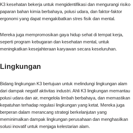
K3 kesehatan bekerja untuk mengidentifikasi dan mengurangi risiko
paparan bahan kimia berbahaya, polusi udara, dan faktor-faktor
ergonomi yang dapat mengakibatkan stres fisik dan mental.
Mereka juga mempromosikan gaya hidup sehat di tempat kerja,
seperti program kebugaran dan kesehatan mental, untuk
meningkatkan kesejahteraan karyawan secara keseluruhan.
Lingkungan
Bidang lingkungan K3 bertujuan untuk melindungi lingkungan alam
dari dampak negatif aktivitas industri. Ahli K3 lingkungan memantau
polusi udara dan air, mengelola limbah berbahaya, dan memastikan
kepatuhan terhadap regulasi lingkungan yang ketat. Mereka juga
berperan dalam merancang strategi berkelanjutan yang
meminimalkan dampak lingkungan perusahaan dan menghasilkan
solusi inovatif untuk menjaga kelestarian alam.