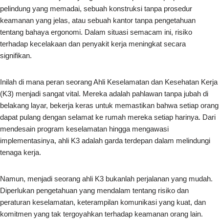
pelindung yang memadai, sebuah konstruksi tanpa prosedur
keamanan yang jelas, atau sebuah kantor tanpa pengetahuan
tentang bahaya ergonomi. Dalam situasi semacam ini, risiko
terhadap kecelakaan dan penyakit kerja meningkat secara
signifikan.
Inilah di mana peran seorang Ahli Keselamatan dan Kesehatan Kerja
(K3) menjadi sangat vital. Mereka adalah pahlawan tanpa jubah di
belakang layar, bekerja keras untuk memastikan bahwa setiap orang
dapat pulang dengan selamat ke rumah mereka setiap harinya. Dari
mendesain program keselamatan hingga mengawasi
implementasinya, ahli K3 adalah garda terdepan dalam melindungi
tenaga kerja.
Namun, menjadi seorang ahli K3 bukanlah perjalanan yang mudah.
Diperlukan pengetahuan yang mendalam tentang risiko dan
peraturan keselamatan, keterampilan komunikasi yang kuat, dan
komitmen yang tak tergoyahkan terhadap keamanan orang lain.