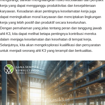
kerja yang dapat mengganggu produktivitas dan kesejahteraan
karyawan. Kesadaran akan pentingnya keselamatan kerja juga
dapat meningkatkan moral karyawan dan menciptakan lingkungan
kerja yang lebih positif dan produktif secara keseluruhan.
Dengan pemahaman yang jelas tentang peran dan tanggung jawab
ahli K3, kita dapat melihat betapa pentingnya kontribusi mereka
dalam menjaga keselamatan dan kesehatan di tempat kerja.
Selanjutnya, kita akan mengeksplorasi kualifikasi dan persyaratan
untuk menjadi seorang ahli K3 yang terampil dan berkualitas.