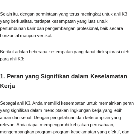
Selain itu, dengan permintaan yang terus meningkat untuk ahli K3
yang berkualitas, terdapat kesempatan yang luas untuk
pertumbuhan karir dan pengembangan profesional, baik secara
horizontal maupun vertikal.
Berikut adalah beberapa kesempatan yang dapat dieksplorasi oleh
para ahli K3:
1. Peran yang Signifikan dalam Keselamatan
Kerja
Sebagai ahli K3, Anda memiliki kesempatan untuk memainkan peran
yang signifikan dalam menciptakan lingkungan kerja yang lebih
aman dan sehat. Dengan pengetahuan dan keterampilan yang
relevan, Anda dapat mempengaruhi kebijakan perusahaan,
mengembangkan program-program keselamatan yang efektif, dan