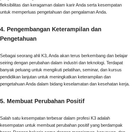
fleksibilitas dan keragaman dalam karir Anda serta kesempatan
untuk memperluas pengetahuan dan pengalaman Anda.
4. Pengembangan Keterampilan dan
Pengetahuan
Sebagai seorang ahli K3, Anda akan terus berkembang dan belajar
seiring dengan perubahan dalam industri dan teknologi. Terdapat
banyak peluang untuk mengikuti pelatihan, seminar, dan kursus
pendidikan lanjutan untuk meningkatkan keterampilan dan
pengetahuan Anda dalam bidang keselamatan dan kesehatan kerja.
5. Membuat Perubahan Positif
Salah satu kesempatan terbesar dalam profesi K3 adalah
kesempatan untuk membuat perubahan positif yang berdampak