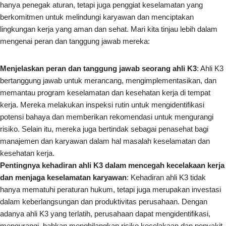
hanya penegak aturan, tetapi juga penggiat keselamatan yang
berkomitmen untuk melindungi karyawan dan menciptakan
lingkungan kerja yang aman dan sehat. Mari kita tinjau lebih dalam
mengenai peran dan tanggung jawab mereka:
Menjelaskan peran dan tanggung jawab seorang ahli K3
: Ahli K3
bertanggung jawab untuk merancang, mengimplementasikan, dan
memantau program keselamatan dan kesehatan kerja di tempat
kerja. Mereka melakukan inspeksi rutin untuk mengidentifikasi
potensi bahaya dan memberikan rekomendasi untuk mengurangi
risiko. Selain itu, mereka juga bertindak sebagai penasehat bagi
manajemen dan karyawan dalam hal masalah keselamatan dan
kesehatan kerja.
Pentingnya kehadiran ahli K3 dalam mencegah kecelakaan kerja
dan menjaga keselamatan karyawan
: Kehadiran ahli K3 tidak
hanya mematuhi peraturan hukum, tetapi juga merupakan investasi
dalam keberlangsungan dan produktivitas perusahaan. Dengan
adanya ahli K3 yang terlatih, perusahaan dapat mengidentifikasi,
mengurangi, bahkan menghilangkan risiko kecelakaan dan penyakit