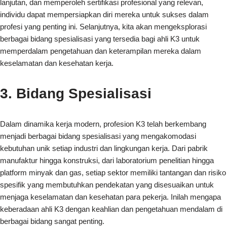
lanjutan, dan memperoleh sertifikasi profesional yang relevan,
individu dapat mempersiapkan diri mereka untuk sukses dalam
profesi yang penting ini. Selanjutnya, kita akan mengeksplorasi
berbagai bidang spesialisasi yang tersedia bagi ahli K3 untuk
memperdalam pengetahuan dan keterampilan mereka dalam
keselamatan dan kesehatan kerja.
3. Bidang Spesialisasi
Dalam dinamika kerja modern, profesion K3 telah berkembang
menjadi berbagai bidang spesialisasi yang mengakomodasi
kebutuhan unik setiap industri dan lingkungan kerja. Dari pabrik
manufaktur hingga konstruksi, dari laboratorium penelitian hingga
platform minyak dan gas, setiap sektor memiliki tantangan dan risiko
spesifik yang membutuhkan pendekatan yang disesuaikan untuk
menjaga keselamatan dan kesehatan para pekerja. Inilah mengapa
keberadaan ahli K3 dengan keahlian dan pengetahuan mendalam di
berbagai bidang sangat penting.