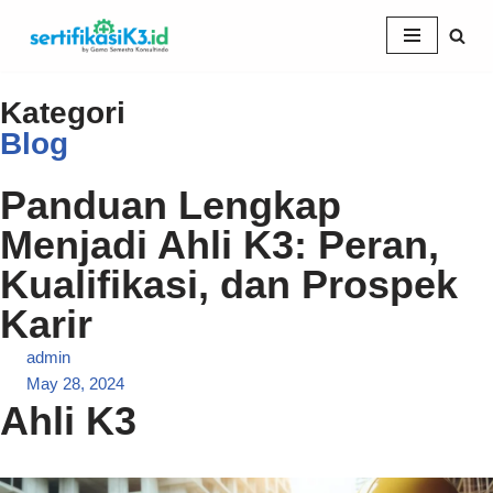
Skip
to
Kategori
content
Blog
Panduan Lengkap
Menjadi Ahli K3: Peran,
Kualifikasi, dan Prospek
Karir
admin
May 28, 2024
Ahli K3