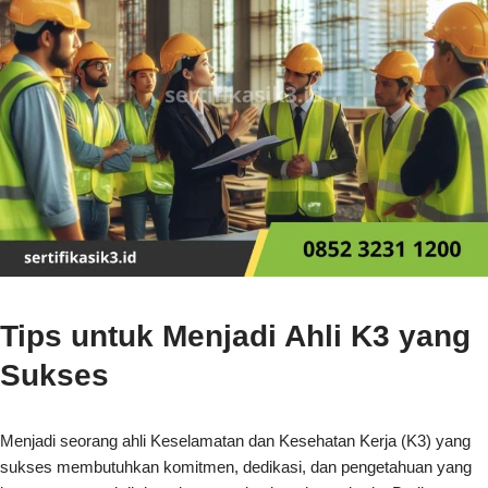
Tips untuk Menjadi Ahli K3 yang
Sukses
Menjadi seorang ahli Keselamatan dan Kesehatan Kerja (K3) yang
sukses membutuhkan komitmen, dedikasi, dan pengetahuan yang