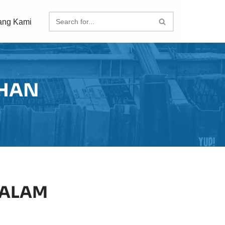
ang Kami
IHAN
DALAM