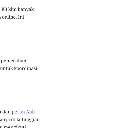
 K3 kini banyak
online. Ini
n pemecahan
 untuk koordinasi
n dan
peran Ahli
kerja di ketinggian
lu mengikuti