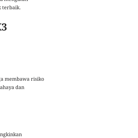
 terbaik.
K3
uga membawa risiko
bahaya dan
ungkinkan